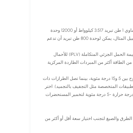
وحدات السعة: تُقاس بوحدات طن التبريد (RT) أو بالكيلوواط (kW)، حيث يساوي 1 طن تبريد 3.517 كيلوواط أو 12000 وحدة
حرارية بريطانية/ساعة. وهذا يمثل قدرة المبرد على إزالة الحرارة - على سبيل المثال، يمكن لوحدة 800 طن تبريد أن تدعم
معايير الكفاءة: التركيز على معامل الأداء (COP) للتشغيل بكامل الحمل، وقيمة الحمل الجزئي المتكاملة (IPLV) للأحمال
غيرة. تحقق الطرازات عالية الجودة قيم IPLV أعلى من 6.0، وتوفر 30% من الطاقة أكثر من المبردات الطاردة المركزية
نطاق درجة الحرارة: توفر الطرازات القياسية مياه مبردة بدرجة حرارة تتراوح بين 5 و15 درجة مئوية، بينما تصل الطرازات ذات
-15 درجة مئوية (أو حتى -40 درجة مئوية للتطبيقات المتخصصة مثل التجفيف بالتجميد). اختر
ما يناسب متطلبات عمليتك، على سبيل المثال، محاليل الإيثيلين جليكول بدرجة حرارة -5 درجة مئوية لتخمير المستحضرات
الطرق والصيغ لتجنب اختيار سعة أقل أو أكثر من