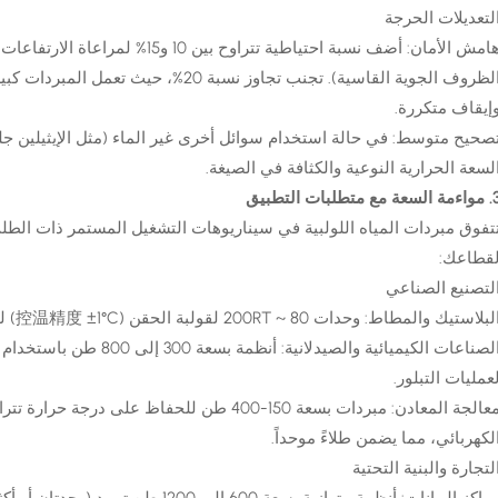
لتعديلات الحرجة
هامش الأمان: أضف نسبة احتياطية تتراو
الظروف الجوية القاسية). تجنب تجاوز نسب
إيقاف متكررة.
صحيح متوسط: في حالة استخدام سوائل أخرى غير الماء (مثل الإيثيلين جل
لسعة الحرارية النوعية والكثافة في الصيغة.
السعة مع متطلبات التطبيق
تفوق مبردات المياه اللولبية في سيناريوهات التشغيل المستمر ذات الطل
قطاعك:
لتصنيع الصناعي
لبلاستيك والمطاط: وحدات 80 ~ 200RT لقولبة الحقن (控温精度 ±1°C) لتقصير أوقات الدورة.
عمليات التبلور.
لكهربائي، مما يضمن طلاءً موحداً.
لتجارة والبنية التحتية