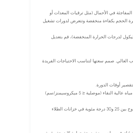
ح بين 10 و15% لمراعاة الارتفاعات المفاجئة في الأحمال (مثل ترقيات المعدات أو
ة 20%، حيث تعمل المبردات كبيرة الحجم بكفاءة منخفضة وتتعرض لدورات تشغيل
يكول لدرجات الحرارة المنخفضة)، قم بتعديل
ب العالي. صمم سعتها لتناسب الاحتياجات الفريدة
الصناعات الكيميائية والصيدلانية: أنظمة بسعة 300 إلى 800 طن باستخدام مياه عالية النقاء (موصلية ≤ 5 ميكروسيمنز/سم)
معالجة المعادن: مبردات بسعة 150-400 طن للحفاظ على درجة حرارة تتراوح بين 25 و30 درجة مئوية في خزانات الطلاء