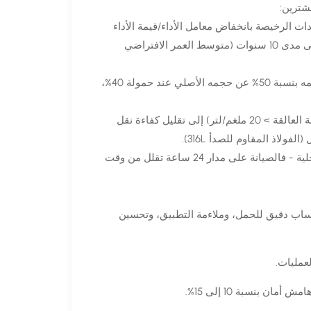
شترين:
دات الرخيصة بانخفاض معامل الأداء/قيمة الأداء
لكل دورة حياة، مما يؤدي إلى زيادة تكاليف الكهرباء بنسبة 30 إلى 50% على مدى 10 سنوات (متوسط ​​العمر الافتراضي
الخطأ الثاني: زيادة الحجم بدافع "السلامة": يعمل جهاز التبريد الذي يزيد حجمه بنسبة 50% عن حجمه الأصلي عند حمولة 40%،
الخطأ الثالث: تجاهل جودة المياه: تؤدي ظروف المياه السيئة (المواد الصلبة العالقة > 20 ملغم/لتر) إلى تقليل كفاءة نقل
ولاذ المقاوم للصدأ 316L).
الخطأ الرابع: إهمال خدمة ما بعد البيع: اختر موردين لديهم شبكات خدمة محلية - فالصيانة على مدار 24 ساعة تقلل من وقت
 حساب دقيق للحمل، وملاءمة التطبيق، وتحسين
عمليات.
 بنسبة 10 إلى 15%.