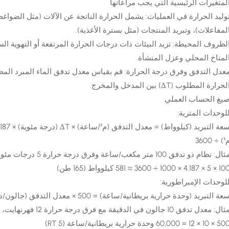
لمتغيرات الرئيسية التي يجب مراعاتها
وليد الحرارة في العمليات: يشمل الحرارة الناتجة عن الآلات (مثل الضواغط 
لمفاعلات)، وتبريد المنتجات (مثل بسترة الأغذية).
لظروف المحيطة: تزيد البيئات ذات درجات الحرارة المرتفعة أو التهوية الس
لمناخ المحلي وعزل المنشأة.
لحرارة المطلوب (ΔT) بين المدخل والمخرج.
يغ الحساب العملي
لوحدات المترية:
 ÷ 3600
ال: نظام ذو تدفق 100 متر مكعب/ساعة وفرق درجة حرارة 5 درجات مئوية يتطلب ما يلي:
 5 × 4.187 × 1000 ÷ 3600 ≈ 581 كيلوواط (165 طن)​
لوحدات الإمبراطورية:
عة التبريد (وحدة حرارية بريطانية/ساعة) = 500 × معدل التدفق (جالون/دقيقة) × ΔT (فهرنهايت)
ال: معدل تدفق 10 جالون في الدقيقة مع فرق درجة حرارة 12 فهرنهايت، المتطلبات:
 10 × 12 = 60,000 وحدة حرارية بريطانية/ساعة (5 RT)