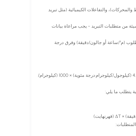
والمحركات)، والتفاعلات الكيميائية (مثل تبريد
يئة من متطلبات التبريد - يجب مراعاة بيانات
معدل التدفق وفرق درجة الحرارة: قم بقياس معدل تدفق الماء المبرد المطلوب (م³/ساعة أو جالون/دقيقة) وفرق درجة
سعة التبريد (كيلوواط) = معدل التدفق (م³/ساعة) × ΔT (درجة مئوية) × 4.187 (كيلوجول/كيلوجرام·درجة مئوية) × 1000 (كيلوجرام/