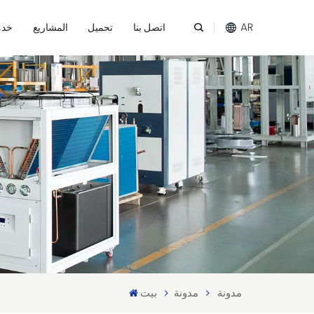
AR
اتصل بنا
تحميل
المشاريع
خدم
English
Español
عربي
Melayu
Tiếng Việt
مدونة
مدونة
بيت