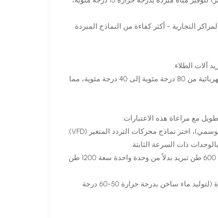
مراكز البيانات: أنظمة متوازية بسعة 600 إلى 1200 طن تبريد (وحدتان أو أكثر) لتوفير مياه مبردة بدرجة حرارة 15 درجة مئوية،
ى 600 طن تبريد للمستشفيات/المراكز التجارية - أكثر كفاءة من النماذج المبردة
إنتاج الهيدروجين: أنظمة بقدرة 400 إلى 800 طن تبريد لتبريد المحللات الكهربائية من 80 درجة مئوية إلى 40 درجة مئوية، مما
طويل مع مراعاة هذه الاعتبارات:
تقلبات الأحمال: بالنسبة للطلبات المتقلبة (مثل مراكز البيانات، والإنتاج الموسمي)، اختر نماذج محركات التردد المتغير (VFD).
التكوين المتوازي: توفر وحدات التبريد الصغيرة المتعددة (مثل وحدتين سعة 600 طن تبريد بدلاً من وحدة واحدة سعة 1200 طن
ميزات توفير الطاقة: أعطِ الأولوية للأنظمة المزودة بخاصية استعادة الحرارة (لتوليد ماء ساخن بدرجة حرارة 50-60 درجة