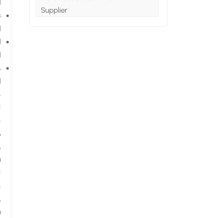
ا
Supplier
ت
ا
ا
ا
ا
ص
ل
م³)
مث
100 ×
ل
س
مث
500 ×