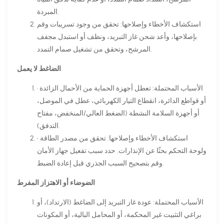
المبردة.
استكشاف الأخطاء وإصلاحها: تحقق من وجود تسريبات وقم
بإصلاحها، وأعد شحن غاز التبريد، ونظف أو استبدل مجفف
المرشح، وتحقق من تشغيل صمام التمدد.
الضاغط لا يعمل
· الأسباب المحتملة: تعطل أجهزة الحماية من الأحمال الزائدة
أو قواطع الدائرة، انقطاع التيار الكهربائي، عطل في الموصل،
أو أجهزة السلامة النشطة (الضغط العالي/المنخفض، مفتاح
التدفق).
• استكشاف الأخطاء وإصلاحها: تحقق من مصدر الطاقة
ولوحة التحكم بحثًا عن الإنذارات. حدد سبب تفعيل جهاز الأمان
وقم بتصحيح السبب الجذري قبل إعادة الضبط.
الضوضاء أو الاهتزاز المفرط
الأسباب المحتملة: عودة غاز التبريد إلى الضاغط (الارتداد)، أو
براغي التثبيت غير المحكمة، أو المحامل البالية، أو المكونات