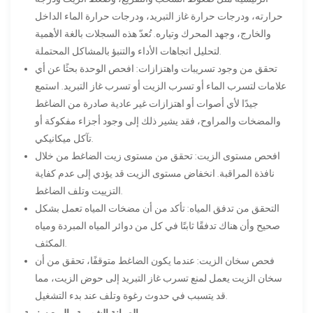
حرارته، ودرجات حرارة غاز التبريد، ودرجات حرارة الماء الداخل
والخارج، وجهد المحرك وتياره. تُعدّ هذه السجلات بالغة الأهمية
لتحليل اتجاهات الأداء والتنبؤ بالمشاكل المحتملة.
تحقق من وجود تسريبات واهتزازات: افحص الوحدة بحثًا عن أي
علامات لتسرب الماء أو تسرب الزيت أو تسرب غاز التبريد. استمع
جيدًا لأي أصوات أو اهتزازات غير عادية صادرة من الضاغط
والمضخات والمراوح، فقد يشير ذلك إلى وجود أجزاء مفكوكة أو
تآكل ميكانيكي.
افحص مستوى الزيت: تحقق من مستوى زيت الضاغط من خلال
نافذة المراقبة. انخفاض مستوى الزيت قد يؤدي إلى عدم كفاية
التزييت وتلف الضاغط.
التحقق من تدفق المياه: تأكد من أن مضخات المياه تعمل بشكل
صحيح وأن هناك تدفقًا ثابتًا في كل من دوائر المياه المبردة ومياه
المكثف.
فحص سخان الزيت: عندما يكون الضاغط متوقفًا، تحقق من أن
سخان الزيت يعمل لمنع تسرب غاز التبريد إلى حوض الزيت، مما
قد يتسبب في حدوث رغوة وتلف عند بدء التشغيل.