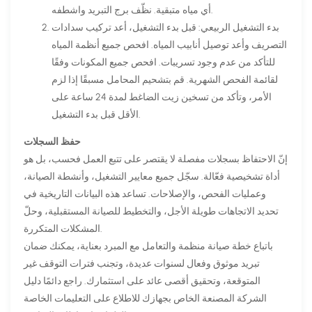
أي مياه متبقية. نظّف برج التبريد واشطفه.
بدء التشغيل الربيعي: قبل بدء التشغيل، أعد تركيب سدادات
التصريف وأعد توصيل أنابيب المياه. افحص جميع أنظمة المياه
للتأكد من عدم وجود تسريبات. افحص جميع المكونات وفقًا
لقائمة الفحص الشهرية. قم بتشحيم المحامل مسبقًا إذا لزم
الأمر، وتأكد من تسخين زيت الضاغط لمدة 24 ساعة على
الأقل قبل بدء التشغيل.
حفظ السجلات
إنّ الاحتفاظ بسجلات مفصلة لا يقتصر على تتبع العمل فحسب، بل هو
أداة تشخيصية فعّالة. سجّل جميع معايير التشغيل، وأنشطة الصيانة،
وعمليات الفحص، والإصلاحات. تساعد هذه البيانات التاريخية في
تحديد الاتجاهات طويلة الأجل، والتخطيط للصيانة المستقبلية، وحلّ
المشكلات المتكررة.
باتباع خطة صيانة منظمة والتعامل مع المبرد بعناية، يمكنك ضمان
تبريد موثوق وفعال لسنوات عديدة، وتجنب فترات التوقف غير
المتوقعة، وتحقيق أقصى عائد على استثمارك. راجع دائمًا دليل
الشركة المصنعة الخاص بجهازك للاطلاع على التعليمات الخاصة