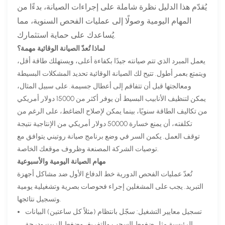
يُقدّم هذا الدليل نظرة شاملة على إجراءات الصيانة، بدءًا من
المهام اليومية وصولًا إلى عمليات الفحص السنوية، مما
يُساعدك على حماية استثمارك.
لماذا تُعدّ الصيانة الوقائية مهمة؟
يعمل المبرد الذي تتم صيانته جيدًا بكفاءة أعلى، ويستهلك طاقة أقل،
ويتمتع بعمر أطول. تتيح لك الصيانة الوقائية تحديد المشكلات البسيطة
ومعالجتها قبل أن تتفاقم إلى أعطال جسيمة. على سبيل المثال،
يمكن لتنظيف الأنابيب البسيط أن يوفر أكثر من 15000 دولار أمريكي
من تكاليف الطاقة سنويًا، بينما يمكن لإصلاح الضاغط، على الرغم من
تكلفته، أن يمنع خسارة 50000 دولار أمريكي من الإنتاجية نتيجة
توقف العمل. يكمن السر في وضع برنامج صيانة روتيني يتوافق مع
توصيات الشركة المصنعة وظروف موقعك الخاصة.
مهام الصيانة اليومية والأسبوعية
تُعدّ عمليات الفحص الدورية خط الدفاع الأول ضد مشاكل أجهزة
التبريد. يجب على المشغلين إجراء فحوصات بصرية وتشغيلية يومية
وتسجيل نتائجها.
تسجيل معايير التشغيل: سجّل بانتظام (مثلاً كل ساعتين) البيانات
الرئيسية مثل ضغوط السحب والتفريغ، وضغط الزيت ودرجة