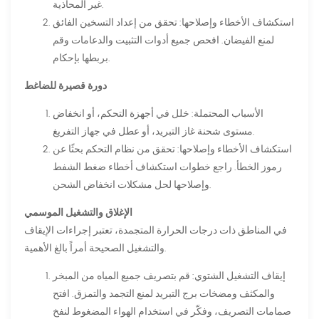
غير المحاذية.
استكشاف الأخطاء وإصلاحها: تحقق من إعداد التسخين الفائق
لمنع الفيضان. افحص جميع أدوات التثبيت والدعامات وقم
بربطها بإحكام.
دورة قصيرة للضاغط
الأسباب المحتملة: خلل في أجهزة التحكم، أو انخفاض
مستوى شحنة غاز التبريد، أو عطل في جهاز التفريغ.
استكشاف الأخطاء وإصلاحها: تحقق من نظام التحكم بحثًا عن
رموز الخطأ. راجع خطوات استكشاف أخطاء ضغط الشفط
وإصلاحها لحل مشكلات انخفاض الشحن.
الإغلاق والتشغيل الموسمي
في المناطق ذات درجات الحرارة المتجمدة، تعتبر إجراءات الإيقاف
والتشغيل الصحيحة أمراً بالغ الأهمية.
إيقاف التشغيل الشتوي: قم بتصريف جميع المياه من المبخر
والمكثف ومضخات برج التبريد لمنع التجمد والتمزق. افتح
صمامات التصريف، وفكّر في استخدام الهواء المضغوط لنفخ