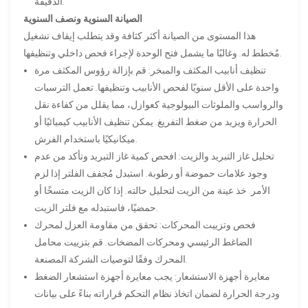
الدقيقة.
الصيانة السنوية ونصف السنوية
هذا المستوى من الصيانة أكثر كثافة وقد يتطلب إيقاف تشغيل
مُخطط له. وغالبًا ما يشمل فتح الوحدة لإجراء فحص داخلي وتنظيفها.
تنظيف أنابيب المكثف والمبخر: قم بإزالة رؤوس المكثف مرة
واحدة على الأقل سنويًا لفحص الأنابيب وتنظيفها. تعمل الترسبات
والرواسب والملوثات البيولوجية كعوازل، مما يقلل من كفاءة نقل
الحرارة ويزيد من ضغط التفريغ. يمكن تنظيف الأنابيب كيميائيًا أو
ميكانيكيًا باستخدام الفرش.
تحليل غاز التبريد والزيت: افحص كمية غاز التبريد وتأكد من عدم
وجود علامات حموضة أو رطوبة. استبدل مُجفف الفلتر إذا لزم
الأمر. خذ عينة من الزيت لتحليل حالته. إذا كان الزيت متسخًا أو
حمضيًا، فاستبدله مع فلتر الزيت.
فحص وتزييت المحركات: تحقق من مقاومة العزل لمحرك
الضاغط الرئيسي ومحركات المضخات. قم بتزييت محامل
المحرك وفقًا لتوصيات الشركة المصنعة.
معايرة أجهزة الاستشعار: يجب معايرة أجهزة استشعار الضغط
ودرجة الحرارة لضمان اتخاذ نظام التحكم قراراته بناءً على بيانات