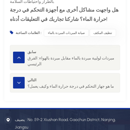
بالطراز واحتياطات السلامة.
هل واجهت مشاكل أخرى مع أجهزة التحكم في درجة
حرارة الماء؟ شاركنا تجاربك في التعليقات أدناه!
تنظيف المكثف
صيانة المبردات المبردة بالماء
العلامات الساخنة :
سابق
مبردات لولبية مبردة بالماء مقابل مبردة بالهواء: الفرق
الرئيسي
التالي
ما هو جهاز التحكم في درجة حرارة الماء وكيف يعمل؟
يضيف : No. 59-2 Xiushan Road, Gaochun District, Nanjing,
Jiangsu