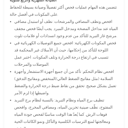
الصيانة الشهرية والربع سنوية
تتضمن هذه المهام عمليات فحص أكثر تفصيلاً وصيانة بسيطة للحفاظ
على المكونات في أفضل حالة.
افحص ونظف المصافي والمرشحات: نظف أو استبدل مصافي
المياه عند مداخل المضخة ومدخل المبرد. يجب أيضًا فحص مجفف
مرشح غاز التبريد للتأكد من عدم وجود انسدادات أو علامات تلوث.
فحص المكونات الكهربائية: افحص جميع التوصيلات الكهربائية في
اللوحة للتأكد من إحكامها، حيث أن الأسلاك غير المحكمة قد
تتسبب في ارتفاع درجة الحرارة وتلف المكونات. اختبر عمل
الموصلات والمرحلات.
افحص نظام التحكم: تأكد من أن جميع أجهزة الاستشعار وأجهزة
السلامة (مثل مفاتيح الضغط العالي/المنخفض ومفاتيح التدفق)
تعمل بشكل صحيح. تحقق من نقاط ضبط درجة الحرارة والضغط
واضبطها إذا لزم الأمر.
تنظيف برج المياه ونظام التبريد: بالنسبة لنظام برج التبريد
المفتوح، نظّف صينية تخزين المياه، ومصافي المخرج، وافحص
فوهات الرش. كما يُعدّ هذا الوقت مناسبًا لفحص جودة المياه
ومعالجتها لمنع الترسبات الكلسية والتآكل ونمو الكائنات الحية