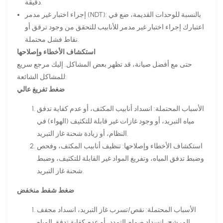
دقيقة.
إجراء اختبار غير مدمر (NDT): بالنسبة للوحدات القديمة، ضع في
اعتبارك إجراء اختبار غير مدمر للأنابيب للتحقق من وجود ترقق أو
نقاط فشل محتملة.
استكشاف الأخطاء وإصلاحها
حتى مع أفضل صيانة، قد تظهر بعض المشاكل. إليك مرجع سريع
للمشاكل الشائعة:
ضغط تفريغ عالي
الأسباب المحتملة: انسداد أنابيب المكثف، أو عدم كفاية تدفق
مياه التبريد، أو وجود غازات غير قابلة للتكثيف (الهواء) في
النظام، أو زيادة شحنة غاز التبريد.
استكشاف الأخطاء وإصلاحها: تنظيف أنابيب المكثف، وفحص
وضبط تدفق المياه، وتفريغ المواد غير القابلة للتكثيف، وضبط
شحنة غاز التبريد.
ضغط شفط منخفض
الأسباب المحتملة: نقص/تسرب غاز التبريد، انسداد مجفف
المرشح، انسداد صمام التمدد، أو عدم كفاية تدفق المياه