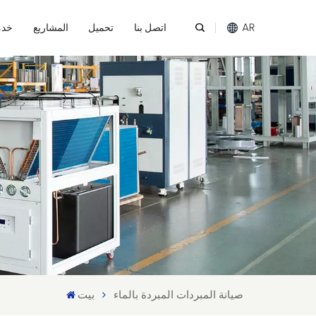
AR
اتصل بنا
تحميل
المشاريع
خدم
English
Español
عربي
Melayu
Tiếng Việt
صيانة المبردات المبردة بالماء
بيت