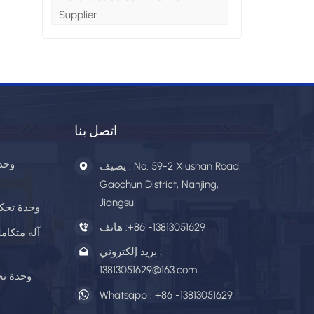
Supplier
اتصل بنا
وحد
يضيف : No. 59-2 Xiushan Road,
Gaochun District, Nanjing,
Jiangsu
وحدة تحكم
+86 -13813051629
هاتف :
آلة متكامل
بريد إلكتروني :
13813051629@163.com
وحدة تح
Whatsapp :
+86 -13813051629