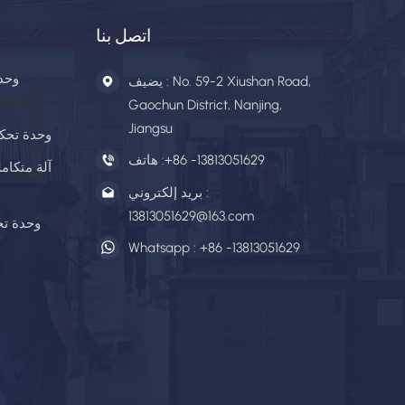
اتصل بنا
وحد
يضيف : No. 59-2 Xiushan Road,
Gaochun District, Nanjing,
Jiangsu
وحدة تحكم
+86 -13813051629
هاتف :
آلة متكامل
بريد إلكتروني :
13813051629@163.com
وحدة تح
Whatsapp :
+86 -13813051629