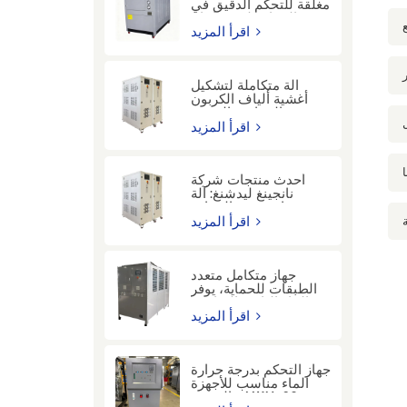
مغلقة للتحكم الدقيق في
درجة الحرارة لتبريد إنتاج
الهيدروجين في صناعة
اقرأ المزيد
الزجاج.
آلة متكاملة لتشكيل
أغشية ألياف الكربون
بالحرارة والبرودة
اقرأ المزيد
أحدث منتجات شركة
نانجينغ ليدشنغ: آلة
دورات درجة الحرارة
(-60 درجة مئوية إلى
اقرأ المزيد
300 درجة مئوية) لصناعة
أشباه الموصلات
جهاز متكامل متعدد
الطبقات للحماية، يوفر
الماء البارد والساخن،
مناسب للبحث والتطوير
اقرأ المزيد
في المختبرات
البيولوجية.
جهاز التحكم بدرجة حرارة
الماء مناسب للأجهزة
الدقيقة - LWM-30-