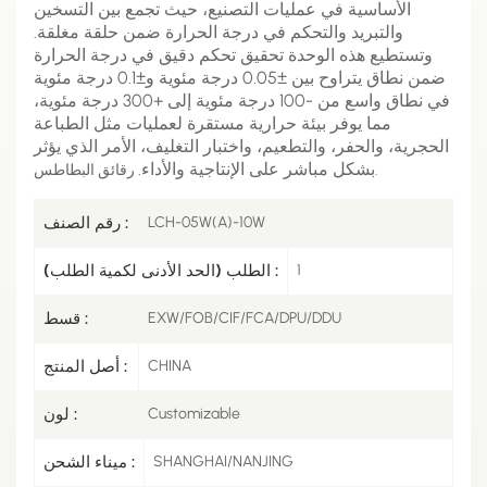
الأساسية في عمليات التصنيع، حيث تجمع بين التسخين
والتبريد والتحكم في درجة الحرارة ضمن حلقة مغلقة.
وتستطيع هذه الوحدة تحقيق تحكم دقيق في درجة الحرارة
ضمن نطاق يتراوح بين ±0.05 درجة مئوية و±0.1 درجة مئوية
في نطاق واسع من -100 درجة مئوية إلى +300 درجة مئوية،
مما يوفر بيئة حرارية مستقرة لعمليات مثل الطباعة
الحجرية، والحفر، والتطعيم، واختبار التغليف، الأمر الذي يؤثر
بشكل مباشر على الإنتاجية والأداء.
رقائق البطاطس.
LCH-05W(A)-10W
رقم الصنف :
1
الطلب (الحد الأدنى لكمية الطلب) :
EXW/FOB/CIF/FCA/DPU/DDU
قسط :
CHINA
أصل المنتج :
Customizable
لون :
SHANGHAI/NANJING
ميناء الشحن :