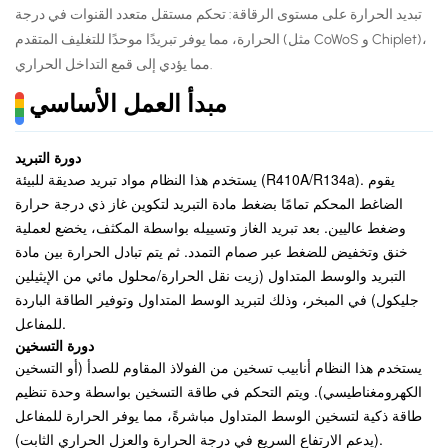
تبديد الحرارة على مستوى الرقاقة: تحكم مستقل متعدد القنوات في درجة
الحرارة، مما يوفر تبريدًا موحدًا للتغليف المتقدم (مثل CoWoS و Chiplet)،
مما يؤدي إلى قمع التداخل الحراري.
مبدأ العمل الأساسي
دورة التبريد
يستخدم هذا النظام مواد تبريد صديقة للبيئة (R410A/R134a). يقوم
الضاغط المحكم تمامًا بضغط مادة التبريد لتكوين غاز ذي درجة حرارة
وضغط عاليين. بعد تبريد الغاز وتسييله بواسطة المكثف، يخضع لعملية
خنق وتخفيض للضغط عبر صمام التمدد. ثم يتم تبادل الحرارة بين مادة
التبريد والوسط المتداول (زيت نقل الحرارة/محلول مائي من الإيثيلين
جليكول) في المبخر، وذلك لتبريد الوسط المتداول وتوفير الطاقة الباردة
للمفاعل.
دورة التسخين
يستخدم هذا النظام أنابيب تسخين من الفولاذ المقاوم للصدأ (أو التسخين
الكهرومغناطيسي). ويتم التحكم في طاقة التسخين بواسطة وحدة تنظيم
طاقة ذكية لتسخين الوسط المتداول مباشرةً، مما يوفر الحرارة للمفاعل
(يدعم الارتفاع السريع في درجة الحرارة والعزل الحراري الثابت).