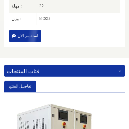
22
مهلة :
160KG
وزن :
استفسر الآن
فئات المنتجات
تفاصيل المنتج