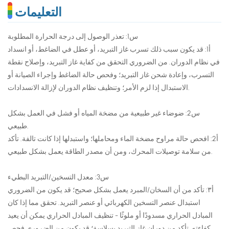
التعليمات
س1: تعذر الوصول إلى درجة الحرارة المطلوبة
أ1: قد يكون سبب ذلك تسرب غاز التبريد، أو عطل في الضاغط، أو انسداد
في نظام الدوران. من الضروري التحقق من كفاية غاز التبريد، وإصلاح نقطة
التسرب، وإعادة شحن غاز التبريد؛ وفحص حالة الضاغط وإجراء الصيانة أو
الاستبدال إذا لزم الأمر؛ وتنظيف نظام الدوران لإزالة الانسدادات.
س2: ضوضاء غير طبيعية من مضخة المياه أو فشل في العمل بشكل
طبيعي.
أ2: افحص حالة مراوح مضخة الماء ومحاملها؛ واستبدلها إذا كانت تالفة. تأكد
من سلامة توصيلات المحرك، ومن أن مصدر الطاقة يعمل بشكل طبيعي.
س3: معدل التسخين/التبريد البطيء
أ٣: تأكد من أن السخان/المبرد يعمل بشكل صحيح؛ قد يكون من الضروري
استبدال عنصر التسخين الكهربائي أو عنصر التبريد. تحقق مما إذا كان
المبادل الحراري مسدودًا أو ملوثًا - تنظيف المبادل الحراري يمكن أن يعيد
كفاءته. تأكد من دوران غاز التبريد بسلاسة؛ قد يكون من الضروري فحص