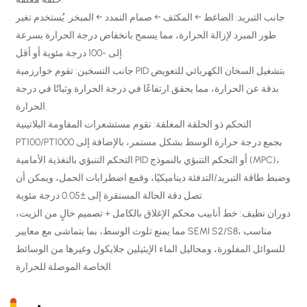
جانب التبريد: الضاغط ← المكثف ← صمام التمدد ← المبخر. يُستخدم تغير
طور المبرد لإزالة الحرارة، مما يسمح بانخفاض درجة الحرارة بسرعة
إلى -100 درجة مئوية أو أقل.
جانب التسخين: تقوم خوارزمية PID بتشغيل السخان الكهربائي للتعويض
بدقة عن الحرارة، مما يحقق ارتفاعًا في درجة الحرارة وثباتًا في درجة
الحرارة.
التحكم ذو الحلقة المغلقة: تقوم مستشعرات المقاومة البلاتينية
PT100/PT1000 بجمع درجة حرارة الوسط بشكل مستمر، بالإضافة إلى
التحكم التنبؤي بالتغذية الأمامية PID أو التحكم التنبؤي بالنموذج (MPC)،
وضبط طاقة التبريد/التدفئة ديناميكيًا، وقمع اضطرابات الحمل، ويمكن أن
تصل دقة الحالة المستقرة إلى ±0.05 درجة مئوية.
دوران نظيف: خط أنابيب محكم الإغلاق بالكامل + تصميم خالٍ من الزيت،
مما يمنع تلوث الوسط، بما يتماشى مع معايير SEMI S2/S8، مناسب
للسوائل المفلورة، ومحاليل الماء الإيثيلين جلايكول وغيرها من الوسائط
الخاصة الموصلة للحرارة.