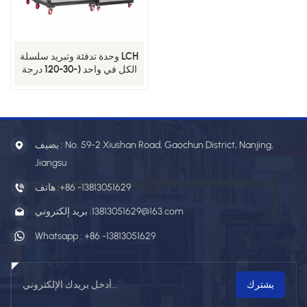
وحدة تدفئة وتبريد سلسلة LCH
الكل في واحد (-30-120 درجة
مئوية) LCH-03W(A)-10W
يضيف : No. 59-2 Xiushan Road, Gaochun District, Nanjing,
Jiangsu
+86 -13813051629
هاتف :
13813051629@163.com
بريد إلكتروني :
Whatsapp :
+86 -13813051629