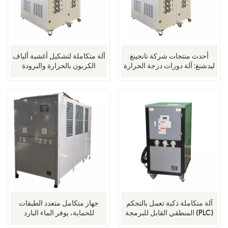
أحدث منتجات شركة نانجينغ
آلة متكاملة لتشكيل أغشية ألياف
ليدشنغ: آلة دورات درجة الحرارة
الكربون بالحرارة والبرودة
(-60 درجة مئوية إلى 300 درجة
مئوية) لصناعة أشباه الموصلات
آلة متكاملة ذكية تعمل بالتحكم
جهاز متكامل متعدد الطبقات
المنطقي القابل للبرمجة (PLC)
للحماية، يوفر الماء البارد
للتسخين والتبريد لبلمرة
والساخن، مناسب للبحث