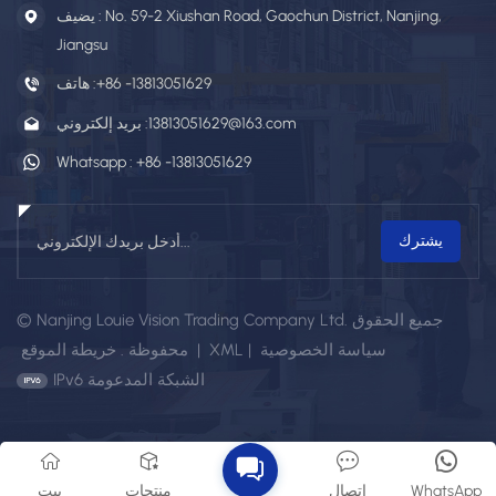
يضيف : No. 59-2 Xiushan Road, Gaochun District, Nanjing,
Jiangsu
+86 -13813051629
هاتف :
13813051629@163.com
بريد إلكتروني :
Whatsapp :
+86 -13813051629
© Nanjing Louie Vision Trading Company Ltd. جميع الحقوق
سياسة الخصوصية
|
XML
|
خريطة الموقع
محفوظة .
IPv6 الشبكة المدعومة
WhatsApp
اتصال
منتجات
بيت