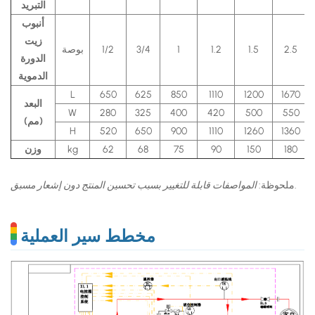
التبريد
أنبوب
زيت
2.5
1.5
1.2
1
3/4
1/2
بوصة
الدورة
الدموية
L
650
625
850
1110
1200
1670
البعد
W
280
325
400
420
500
550
(مم)
H
520
650
900
1110
1260
1360
180
150
90
75
68
62
kg
وزن
.
ملحوظة:
المواصفات قابلة للتغيير بسبب تحسين المنتج دون إشعار مسبق
مخطط سير العملية