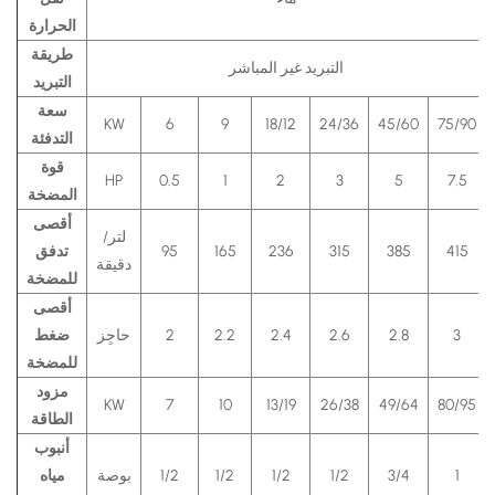
الحرارة
طريقة
التبريد غير المباشر
التبريد
سعة
KW
6
9
18/12
24/36
45/60
75/90
التدفئة
قوة
HP
0.5
1
2
3
5
7.5
المضخة
أقصى
لتر/
415
385
315
236
165
95
تدفق
دقيقة
للمضخة
أقصى
3
2.8
2.6
2.4
2.2
2
حاجِز
ضغط
للمضخة
مزود
KW
7
10
13/19
26/38
49/64
80/95
الطاقة
أنبوب
1
3/4
1/2
1/2
1/2
1/2
بوصة
مياه