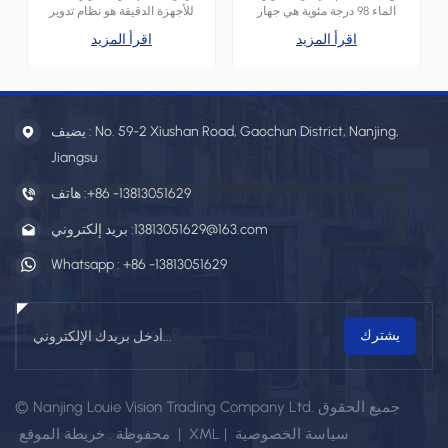
درجة مئوية)
الماء 98 درجة مئوية هي جهاز
للأجهزة الدقيقة هو نظام تدوير
صناعي للتحكم في درجة
مياه مغلق عالي الدقة، مستقر،
اقرأ المزيد
اقرأ المزيد
الحرارة، يستخدم الماء كوسيط
وموفر للطاقة. صُمم هذا الجهاز
لنقل الحرارة. صُممت خصيصًا
للحفاظ على درجة حرارة ماء
لعمليات الإنتاج التي تتطلب بيئة
دقيقة وثابتة لتبريد أو تسخين
مستقرة من درجة حرارة
الأجهزة الدقيقة، مما يضمن أداءها
متوسطة إلى عالية.
ودقتها وعمرها الطويل.
يضيف : No. 59-2 Xiushan Road, Gaochun District, Nanjing,
Jiangsu
+86 -13813051629
هاتف :
13813051629@163.com
بريد إلكتروني :
Whatsapp :
+86 -13813051629
© Nanjing Louie Vision Trading Company Ltd. جميع الحقوق
سياسة الخصوصية
|
XML
|
خريطة الموقع
محفوظة .