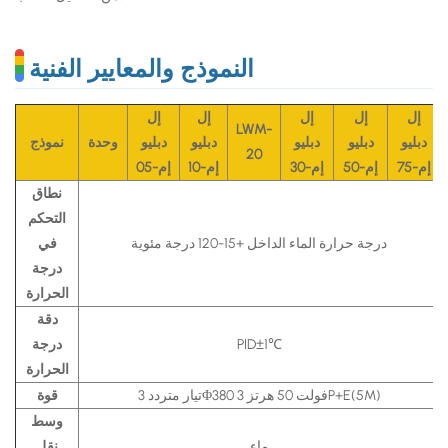
النموذج والمعايير الفنية
إل
إل
إل
إل
إل
LWM-
دبليو
دبليو
دبليو
دبليو
دبليو
وحدة
نموذج
20
إم-75
إم-50
إم-30
إم-10
إم-05
نطاق
التحكم
درجة حرارة الماء الداخل +15-120 درجة مئوية
في
درجة
الحرارة
دقة
PID±1℃
درجة
الحرارة
تيار متردد 3Φ380 فولت 50 هرتز 3P+E(5M)
قوة
وسط
ماء
نقل