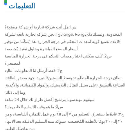
التعليمات
س1: هل أنت شركة تجارية أو شركة مصنعة؟
ج1: نحن شركة تجارية تابعة لشركة Jiangsu Rongyida المحدودة، ونمتلك
قاعدة تصنيع قوية لمعدات التحكم في درجة الحرارة. هذا يُمكّننا من توفير
أسعار المصنع المباشرة وحلول تقنية مُخصصة.
س2: كيف يمكنني اختيار معدات التحكم في درجة الحرارة المناسبة
لمصنعي؟
ج2: فقط أرسل لنا المعلومات التالية:
نطاق درجة الحرارة المطلوبة؛ وسط التسخين/التبريد؛ جهد مصدر الطاقة؛
الصناعة/التطبيق (على سبيل المثال، البلاستيك، والمواد الكيميائية، والأغذية،
وما إلى ذلك)
سيقوم مهندسونا بترشيح أفضل طراز لك خلال 24 ساعة.
س3: ما هو وقت التسليم الخاص بك؟
ج٣: عادةً ما يستغرق التسليم من ٧ إلى ١٥ يوم عمل للنماذج القياسية، ومن
٢٠ إلى ٣٠ يومًا للأنظمة المُخصصة. سنؤكد مدة التسليم الدقيقة بعد الانتهاء
من تفاصيل الطلب.