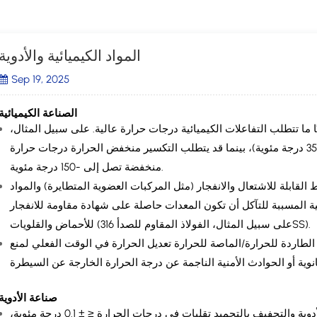
المواد الكيميائية والأدوية
Sep 19, 2025
الصناعة الكيميائية
ًا ما تتطلب التفاعلات الكيميائية درجات حرارة عالية. على سبيل المثال،
تتطلب تفاعلات البلمرة درجات حرارة عالية (+350 درجة مئوية)، بينما قد يتطلب التكسير منخفض الحرارة درجات حرارة
منخفضة تصل إلى -150 درجة مئوية.
لقابلة للاشتعال والانفجار (مثل المركبات العضوية المتطايرة) والمواد
لمسببة للتآكل أن تكون المعدات حاصلة على شهادة مقاومة للانفجار (على سبيل المثال، الفئة BT4) ومواد مقاومة
للأحماض والقلويات (على سبيل المثال، الفولاذ المقاوم للصدأ 316SS).
لطاردة للحرارة/الماصة للحرارة تعديل الحرارة في الوقت الفعلي لمنع
صناعة الأدوية
تتطلب العمليات مثل تركيب الأدوية والتجفيف بالتجميد تقلبات في درجات الحرارة ≤ ± 0.1 درجة مئوية،