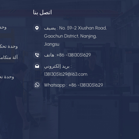
اتصل بنا
وحد
يضيف : No. 59-2 Xiushan Road,
Gaochun District, Nanjing,
Jiangsu
وحدة تحكم
+86 -13813051629
هاتف :
آلة متكامل
بريد إلكتروني :
13813051629@163.com
وحدة تح
Whatsapp :
+86 -13813051629