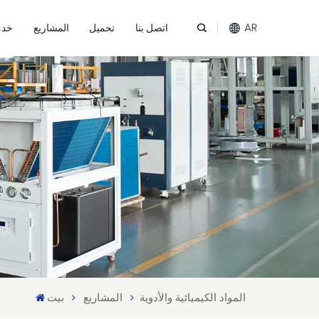
AR
اتصل بنا
تحميل
المشاريع
خدم
English
Español
عربي
Melayu
Tiếng Việt
المواد الكيميائية والأدوية
المشاريع
بيت