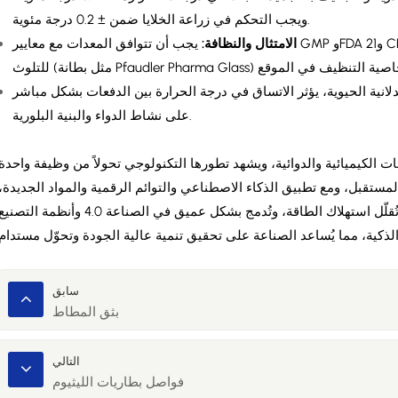
ويجب التحكم في زراعة الخلايا ضمن ± 0.2 درجة مئوية.
الامتثال والنظافة:
يجب أن تتوافق المعدات مع معايير GMP وFDA و21 CFR الجزء 11. يجب أن تكون مادة المعدات مضادة
نية الحيوية، يؤثر الاتساق في درجة الحرارة بين الدفعات بشكل مباشر
على نشاط الدواء والبنية البلورية.
ت الكيميائية والدوائية، ويشهد تطورها التكنولوجي تحولاً من وظيفة واحدة
مستقبل، ومع تطبيق الذكاء الاصطناعي والتوائم الرقمية والمواد الجديدة،
ستُحسّن أنظمة التحكم في درجة الحرارة دقتها، وتُقلّل استهلاك الطاقة، وتُدمج بشكل عميق في الصناعة 4.0 وأنظمة التصن
سابق
بثق المطاط
التالي
فواصل بطاريات الليثيوم