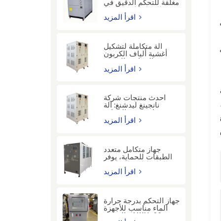
مغلقة للتحكم الدقيق في
درجة الحرارة لتبريد إنتاج
الهيدروجين في صناعة
اقرأ المزيد
الزجاج.
آلة متكاملة لتشكيل
أغشية ألياف الكربون
بالحرارة والبرودة
اقرأ المزيد
أحدث منتجات شركة
نانجينغ ليدشنغ: آلة
دورات درجة الحرارة
يع
(-60 درجة مئوية إلى
اقرأ المزيد
300 درجة مئوية) لصناعة
أشباه الموصلات
جهاز متكامل متعدد
الطبقات للحماية، يوفر
الماء البارد والساخن،
مناسب للبحث والتطوير
اقرأ المزيد
في المختبرات
البيولوجية.
جهاز التحكم بدرجة حرارة
الماء مناسب للأجهزة
الدقيقة - LWM-30-