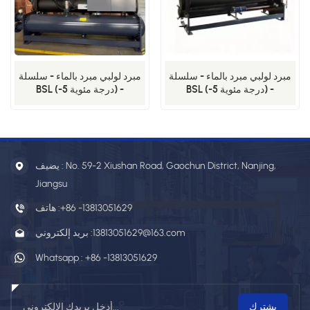
مبرد لولبي مبرد بالماء - سلسلة
مبرد لولبي مبرد بالماء - سلسلة
BSL (-5 درجة مئوية) -
BSL (-5 درجة مئوية) -
100WSEM
180WSEM
يضيف : No. 59-2 Xiushan Road, Gaochun District, Nanjing,
Jiangsu
+86 -13813051629
هاتف :
13813051629@163.com
بريد إلكتروني :
Whatsapp :
+86 -13813051629