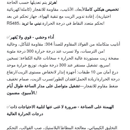
يتم تعديلها حسب الحاجة!
هرتز
تخصيص هيكلي كامل
الأبعاد، الأنابيب، مقاومة للانفجار (كاملة/كهربائية
اختيارية)، إعادة تدوير الزيت مع تنقية الهواء، جهاز تحكم عن بعد
!
RS485، تحكم متعدد النقاط في درجة الحرارة.
نبني ما تريد
أداء وحشي - قوي ولا يُقهر
✅
أنابيب متكاملة من الفولاذ المقاوم للصدأ 304: مقاومة للتآكل، وخالية
من الترسبات، ولا تسرب عند درجة حرارة 300 درجة مئوية!
مضخة زيت مستوردة عالية الحرارة + سخانات عالية الكفاءة: تسخين
سريع، تشغيل مستقر عند 300 درجة مئوية، توزيع حرارة موحد!
درع أمان من 10 طبقات: أجهزة إنذار لانخفاض مستوى الزيت/ارتفاع
درجة الحرارة/زيادة الحمل/فقدان الطور/تسرب الزيت، صمام تخفيف
ضغط مقاوم للانفجار—
تشغيل متواصل على مدار الساعة طوال أيام
!
الأسبوع، مضمون.
الهيمنة على الصناعة - ضرورة لا غنى عنها لتلبية الاحتياجات ذات
✅
درجات الحرارة العالية
التخليق الكيميائي، معالجة المطاط/البلاستيك، صب القوالب، التحكم