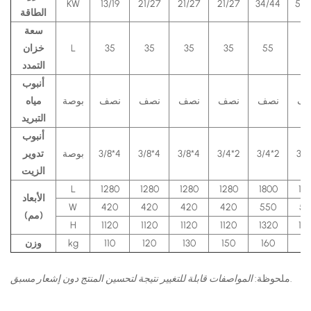
KW
13/19
21/27
21/27
21/27
34/44
56/
الطاقة
سعة
5
55
35
35
35
35
L
خزان
التمدد
أنبوب
ف
نصف
نصف
نصف
نصف
نصف
بوصة
مياه
التبريد
أنبوب
3/4
3/4*2
3/4*2
3/8*4
3/8*4
3/8*4
بوصة
تدوير
الزيت
L
1280
1280
1280
1280
1800
18
الأبعاد
W
420
420
420
420
550
55
(مم)
H
1120
1120
1120
1120
1320
13
21
160
150
130
120
110
kg
وزن
.
ملحوظة:
المواصفات قابلة للتغيير نتيجة لتحسين المنتج دون إشعار مسبق