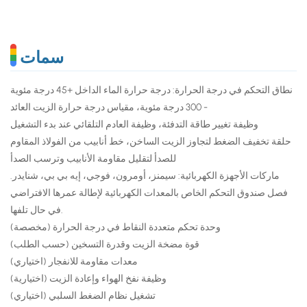
سمات
نطاق التحكم في درجة الحرارة: درجة حرارة الماء الداخل +45 درجة مئوية
- 300 درجة مئوية، مقياس درجة حرارة الزيت العائد
وظيفة تغيير طاقة التدفئة، وظيفة العادم التلقائي عند بدء التشغيل
حلقة تخفيف الضغط لتجاوز الزيت الساخن، خط أنابيب من الفولاذ المقاوم
للصدأ لتقليل مقاومة الأنابيب وترسب الصدأ
ماركات الأجهزة الكهربائية: سيمنز، أومرون، فوجي، إيه بي بي، شنايدر.
فصل صندوق التحكم الخاص بالمعدات الكهربائية لإطالة عمرها الافتراضي
في حال تلفها.
وحدة تحكم متعددة النقاط في درجة الحرارة (مخصصة)
قوة مضخة الزيت وقدرة التسخين (حسب الطلب)
معدات مقاومة للانفجار (اختياري)
وظيفة نفخ الهواء وإعادة الزيت (اختيارية)
تشغيل نظام الضغط السلبي (اختياري)