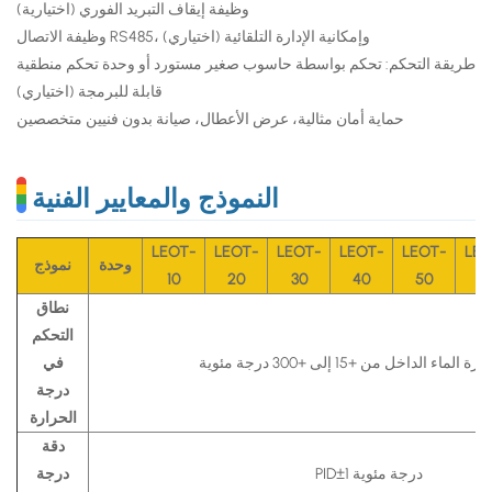
وظيفة إيقاف التبريد الفوري (اختيارية)
وظيفة الاتصال RS485، وإمكانية الإدارة التلقائية (اختياري)
طريقة التحكم: تحكم بواسطة حاسوب صغير مستورد أو وحدة تحكم منطقية
قابلة للبرمجة (اختياري)
حماية أمان مثالية، عرض الأعطال، صيانة بدون فنيين متخصصين
النموذج والمعايير الفنية
LEOT-
LEOT-
LEOT-
LEOT-
LEOT-
LEO
وحدة
نموذج
10
20
30
40
50
7
نطاق
التحكم
ماء الداخل من +15 إلى +300 درجة مئوية
في
درجة
الحرارة
دقة
PID±1 درجة مئوية
درجة