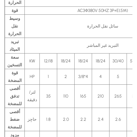
الحرارة
AC3Φ380V 50HZ 3P+E(5M)
قوة
وسيط
سائل نقل الحرارة
نقل
الحرارة
تبريد
التبريد غير المباشر
الميثاد
سعة
KW
12/18
18/24
18/24
18/24
30/40
50/
التسخين
قوة
HP
1
2
3/8*4
4
5
7.
المضخة
أقصى
لتر/
30
265
210
165
110
35
تدفق
دقيقة
للمضخة
أقصى
2.
2.6
2.4
2.2
2.0
1.8
حاجِز
ضغط
للمضخة
مزود