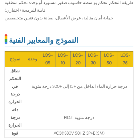
طريقة التحكم: تحكم بواسطة حاسوب صغير مستورد أو وحدة تحكم منطقية
قابلة للبرمجة (اختياري)
حماية أمان مثالية، عرض الأعطال، صيانة بدون فنيين متخصصين
النموذج والمعايير الفنية
LOS-
LOS-
LOS-
LOS-
LOS-
LOS-
وحدة
نموذج
05
10
20
30
50
75
نطاق
التحكم
درجة حرارة الماء الداخل من +15 إلى +300 درجة مئوية
في
درجة
الحرارة
دقة
PID±1 درجة مئوية
درجة
الحرارة
AC3Φ380V 50HZ 3P+E(5M)
قوة