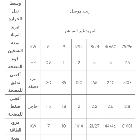
وسيط
زيت موصل
نقل
الحرارة
تبريد
التبريد غير المباشر
الميثاد
سعة
KW
6
9
9/12
18/24
40/60
75/96
التسخين
قوة
HP
0.5
1
2
3
5
7.5
المضخة
أقصى
لتر/
300
240
165
120
85
30
تدفق
دقيقة
للمضخة
أقصى
2.8
2.6
2.2
2
1.8
1.5
حاجِز
ضغط
للمضخة
مزود
KW
7
10
11/14
21/27
44/46
81/101
الطاقة
سعة