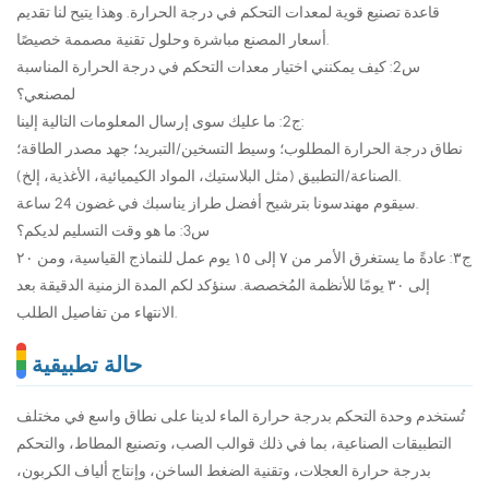
قاعدة تصنيع قوية لمعدات التحكم في درجة الحرارة. وهذا يتيح لنا تقديم
أسعار المصنع مباشرة وحلول تقنية مصممة خصيصًا.
س2: كيف يمكنني اختيار معدات التحكم في درجة الحرارة المناسبة
لمصنعي؟
ج2: ما عليك سوى إرسال المعلومات التالية إلينا:
نطاق درجة الحرارة المطلوب؛ وسيط التسخين/التبريد؛ جهد مصدر الطاقة؛
الصناعة/التطبيق (مثل البلاستيك، المواد الكيميائية، الأغذية، إلخ).
سيقوم مهندسونا بترشيح أفضل طراز يناسبك في غضون 24 ساعة.
س3: ما هو وقت التسليم لديكم؟
ج٣: عادةً ما يستغرق الأمر من ٧ إلى ١٥ يوم عمل للنماذج القياسية، ومن ٢٠
إلى ٣٠ يومًا للأنظمة المُخصصة. سنؤكد لكم المدة الزمنية الدقيقة بعد
الانتهاء من تفاصيل الطلب.
حالة تطبيقية
تُستخدم وحدة التحكم بدرجة حرارة الماء لدينا على نطاق واسع في مختلف
التطبيقات الصناعية، بما في ذلك قوالب الصب، وتصنيع المطاط، والتحكم
بدرجة حرارة العجلات، وتقنية الضغط الساخن، وإنتاج ألياف الكربون،