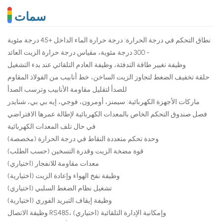
سمات
نطاق التحكم في درجة الحرارة: درجة حرارة الماء الداخل +45 درجة مئوية
- 300 درجة مئوية، مقياس درجة حرارة الزيت العائد
وظيفة تغيير طاقة التدفئة، وظيفة العادم التلقائي عند بدء التشغيل
حلقة تخفيف الضغط لتجاوز الزيت الساخن، خط أنابيب من الفولاذ المقاوم
للصدأ لتقليل مقاومة الأنابيب وترسب الصدأ
ماركات الأجهزة الكهربائية: سيمنز، أومرون، فوجي، إيه بي بي، شنايدر
فصل صندوق التحكم الخاص بالمعدات الكهربائية لإطالة عمرها الافتراضي
في حال تلف المعدات الكهربائية
وحدة تحكم متعددة النقاط في درجة الحرارة (مخصصة)
قوة مضخة الزيت وقدرة التسخين (حسب الطلب)
معدات مقاومة للانفجار (اختياري)
وظيفة نفخ الهواء وإعادة الزيت (اختيارية)
تشغيل نظام الضغط السلبي (اختياري)
وظيفة إيقاف التبريد الفوري (اختيارية)
وظيفة الاتصال RS485، وإمكانية الإدارة التلقائية (اختياري)