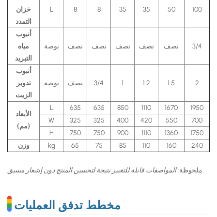
100
50
35
35
8
8
L
خزان
التمدد
أنبوب
3/4
نصف
نصف
نصف
نصف
نصف
بوصة
مياه
التبريد
أنبوب
2
1.5
1.2
1
3/4
نصف
بوصة
تدوير
الزيت
L
635
635
850
1110
1670
1950
الأبعاد
W
325
325
400
420
550
700
(مم)
H
750
750
900
1110
1360
1750
240
160
110
85
75
65
kg
وزن
.
ملحوظة:
المواصفات قابلة للتغيير نتيجة لتحسين المنتج دون إشعار مسبق
مخطط تدفق العمليات